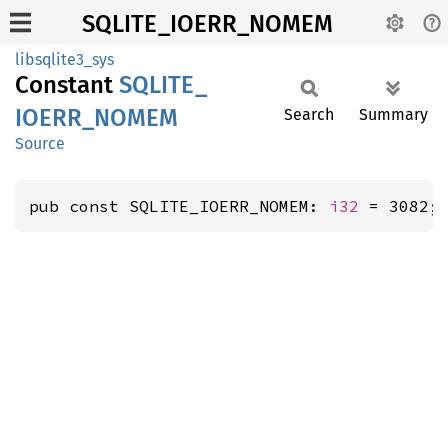
SQLITE_IOERR_NOMEM
libsqlite3_sys
Constant
SQLITE_
IOERR_
NOMEM
Search
Summary
Source
pub const SQLITE_IOERR_NOMEM: 
i32
 = 3082;