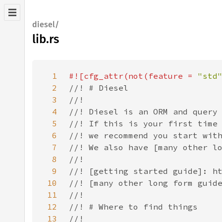
diesel/
lib.rs
1
#![cfg_attr(not(feature = 
"std
2
3
4
5
6
7
8
9
10
11
12
13